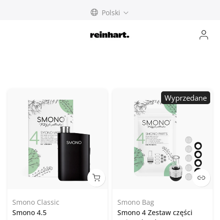
anulować
Polski
Wyprzedane
Smono Classic
Smono Bag
Smono 4.5
Smono 4 Zestaw części