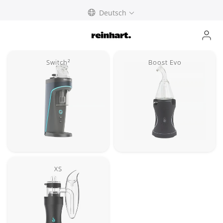
abbrechen
Deutsch
Switch²
Boost Evo
XS