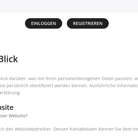
EINLOGGEN
REGISTRIEREN
Blick
lick darüber, was mit Ihren personenbezogenen Daten passiert, 
Sie persönlich identifiziert werden können. Ausführliche Inform
erklärung.
site
eser Website?
urch den Websitebetreiber. Dessen Kontaktdaten können Sie dem 