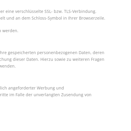
ber eine verschlüsselte SSL- bzw. TLS-Verbindung.
selt und an dem Schloss-Symbol in Ihrer Browserzeile.
en werden.
 Ihre gespeicherten personenbezogenen Daten, deren
chung dieser Daten. Hierzu sowie zu weiteren Fragen
 wenden.
klich angeforderter Werbung und
hritte im Falle der unverlangten Zusendung von