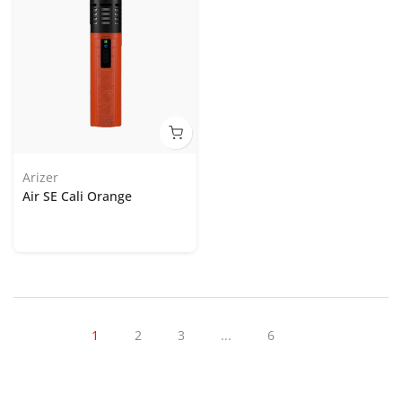
Arizer
Air SE Cali Orange
1
2
3
...
6