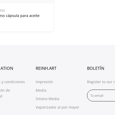
ess
ss cápsula para aceite
MATION
REINH.ART
BOLETÍN
 y condiciones
Impresión
Register to our 
ión de
Media
ad
Smono Media
Vaporizador al por mayor