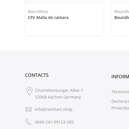
Boundless
Boundl
CFV Malla de cámara
Boundle
CONTACTS
INFOR
Charlottenburger Allee 7
Términos
52068 Aachen Germany
Declarac
Privacid
info@reinhart.shop
0049-241-99123-283