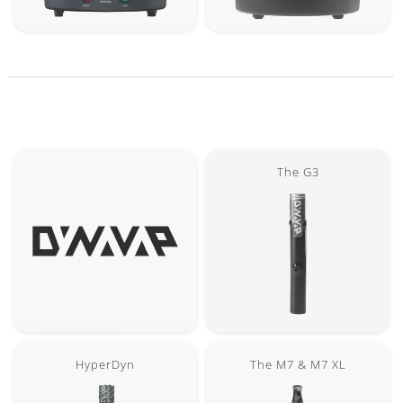
The G3
HyperDyn
The M7 & M7 XL