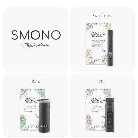
Sunshine
Balu
70s