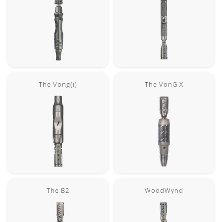
The Vong(i)
The VonG X
The B2
WoodWynd