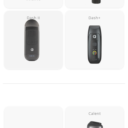
Dash+
Dash II
Calent