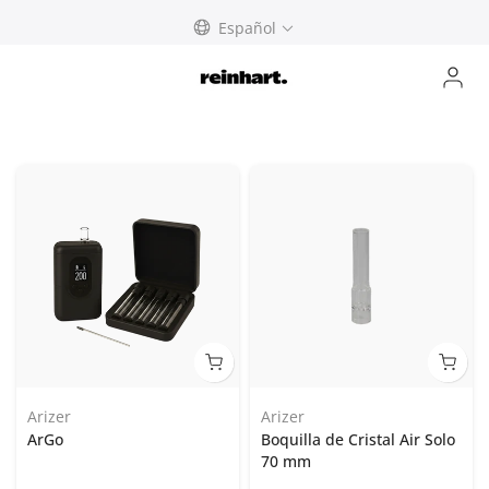
Skip
Español
to
content
Arizer
Arizer
ArGo
Boquilla de Cristal Air Solo
70 mm