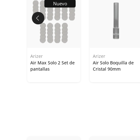
Nuevo
Arizer
Arizer
C 5V 3A
Air Max Solo 2 Set de
Air Solo Boquilla de
pantallas
Cristal 90mm