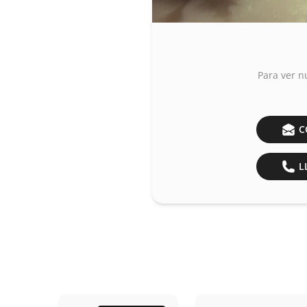
Para ver n
C
LL