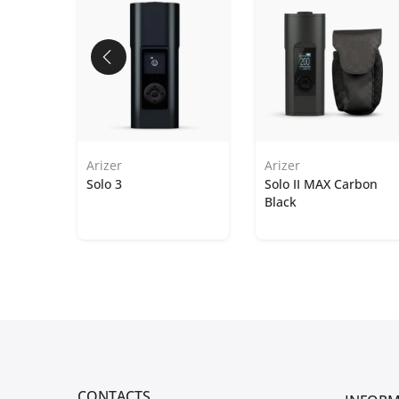
Arizer
Arizer
nge
Solo 3
Solo II MAX Carbon
Black
CONTACTS