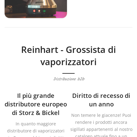
Reinhart - Grossista di
vaporizzatori
Distribuzione b2b
Il più grande
Diritto di recesso di
distributore europeo
un anno
di Storz & Bickel
Non temere le giacenze! Puoi
rendere i prodotti ancora
In quanto maggiore
sigillati appartenenti al nostro
distributore di vaporizzatori
catalogo attuale fino a un