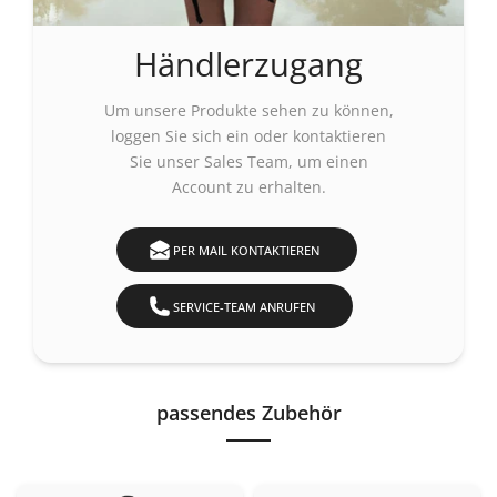
Händlerzugang
Um unsere Produkte sehen zu können,
loggen Sie sich ein
oder kontaktieren
Sie unser Sales Team, um einen
Account zu erhalten.
PER MAIL KONTAKTIEREN
SERVICE-TEAM ANRUFEN
passendes Zubehör