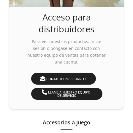
Acceso para
distribuidores
Para ver nuestros productos,
inicie
sesión o póngase en contacto con
nuestro equipo de ventas para obtener
una cuenta.
CONTACTO POR CORREO
LLAME A NUESTRO EQUIPO
DE SERVICIO
Accesorios a juego