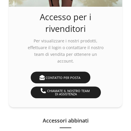
Accesso per i
rivenditori
Per visualizzare i nostri prodotti,
effettuare
il login
o contattare il nostro
team di vendita per ottenere un
account.
CONTATTO PER POSTA
CHIAMATE IL NOSTRO TEAM
DI ASSISTENZA
Accessori abbinati