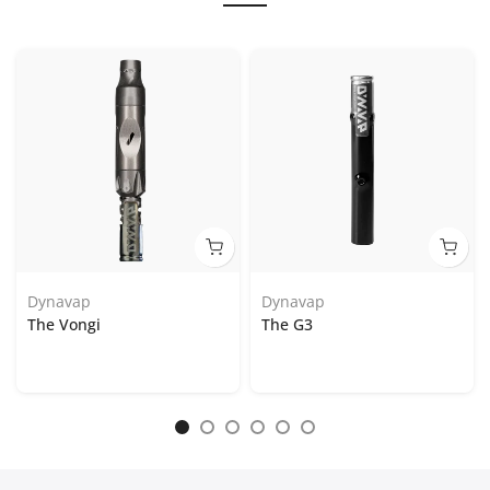
Dynavap
Dynavap
The Vongi
The G3