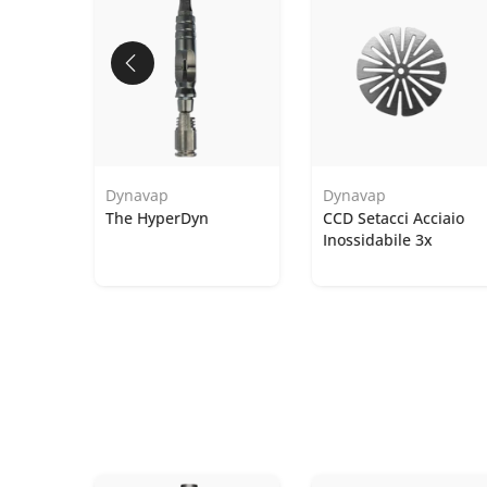
Dynavap
Dynavap
e
The HyperDyn
CCD Setacci Acciaio
Inossidabile 3x