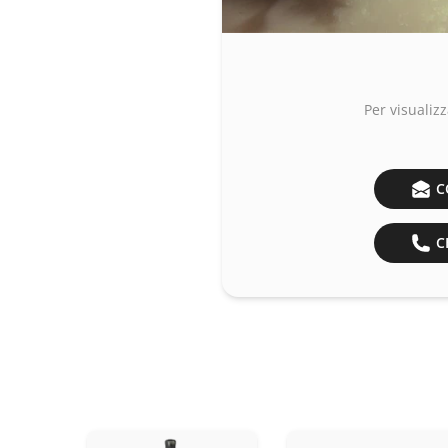
Per visualizz
C
CH