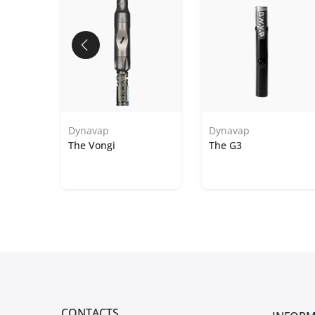
Dynavap
Dynavap
The Vongi
The G3
CONTACTS