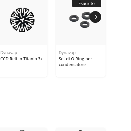
Esaurito
Dynavap
Dynavap
CCD Reti in Titanio 3x
Set di O Ring per
condensatore