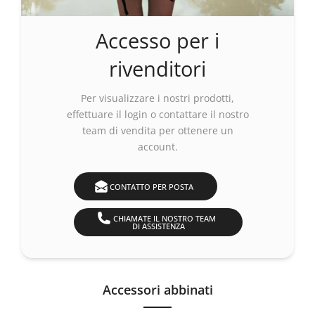
Accesso per i
rivenditori
Per visualizzare i nostri prodotti,
effettuare
il login
o contattare il nostro
team di vendita per ottenere un
account.
CONTATTO PER POSTA
CHIAMATE IL NOSTRO TEAM
DI ASSISTENZA
Accessori abbinati