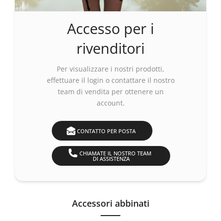
Accesso per i
rivenditori
Per visualizzare i nostri prodotti,
effettuare
il login
o contattare il nostro
team di vendita per ottenere un
account.
CONTATTO PER POSTA
CHIAMATE IL NOSTRO TEAM
DI ASSISTENZA
Accessori abbinati