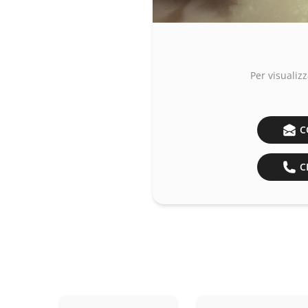
Per visualizz
C
CH