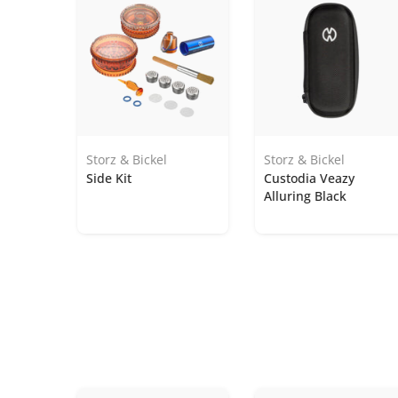
Storz & Bickel
Storz & Bickel
 4
Side Kit
Custodia Veazy
Alluring Black