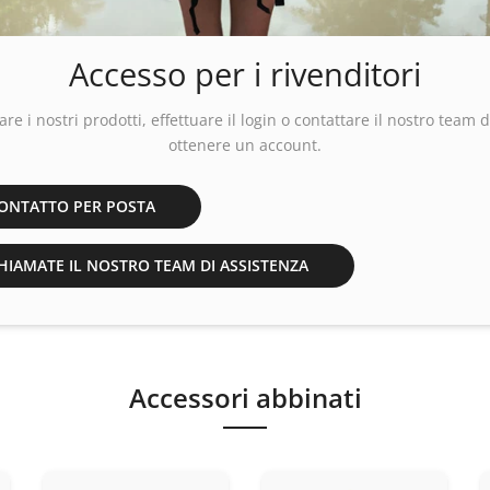
Accesso per i rivenditori
are i nostri prodotti, effettuare
il login
o contattare il nostro team d
ottenere un account.
ONTATTO PER POSTA
IAMATE IL NOSTRO TEAM DI ASSISTENZA
Accessori abbinati