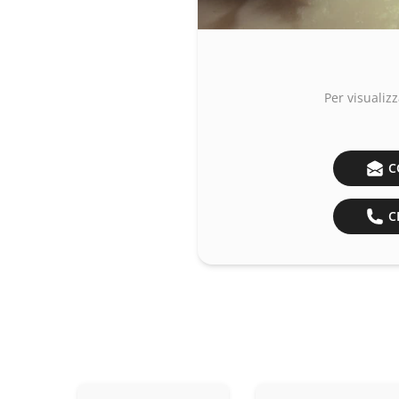
Per visualizz
C
CH