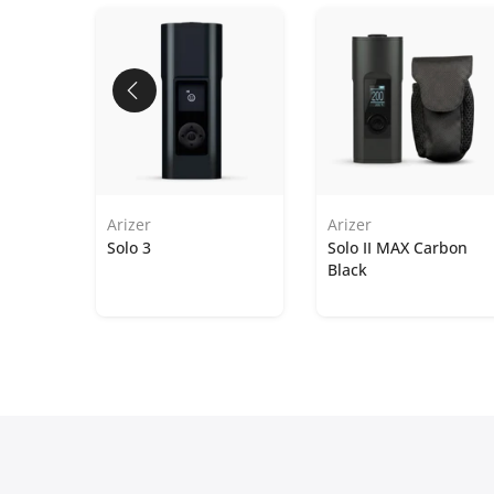
Arizer
Arizer
ncione
Solo 3
Solo II MAX Carbon
Black