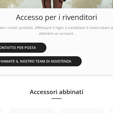
Accesso per i rivenditori
are i nostri prodotti, effettuare
il login
o contattare il nostro team d
ottenere un account.
ONTATTO PER POSTA
IAMATE IL NOSTRO TEAM DI ASSISTENZA
Accessori abbinati