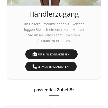
Händlerzugang
Um unsere Produkte sehen zu können,
loggen Sie sich ein
oder kontaktieren
Sie unser Sales Team, um einen
Account zu erhalten.
PER MAIL KONTAKTIEREN
SERVICE-TEAM ANRUFEN
passendes Zubehör