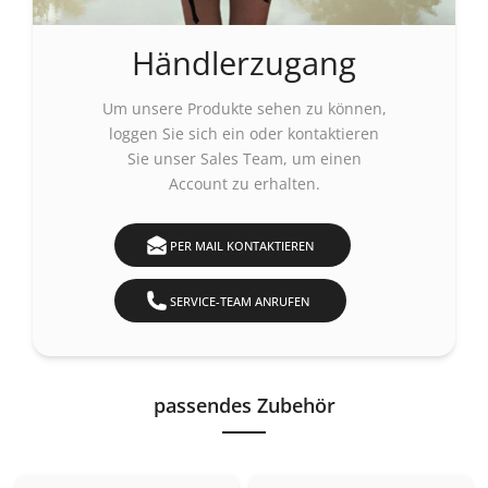
Händlerzugang
Um unsere Produkte sehen zu können,
loggen Sie sich ein
oder kontaktieren
Sie unser Sales Team, um einen
Account zu erhalten.
PER MAIL KONTAKTIEREN
SERVICE-TEAM ANRUFEN
passendes Zubehör