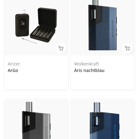
Arizer
Wolkenkraft
ArGo
Äris nachtblau