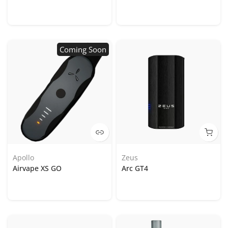
Coming Soon
Apollo
Zeus
Airvape XS GO
Arc GT4