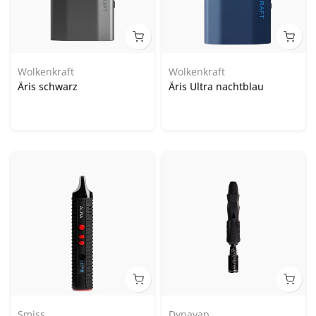
Wolkenkraft
Wolkenkraft
Äris schwarz
Äris Ultra nachtblau
Smiss
Dynavap