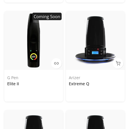
Coming Soon
G Pen
Arizer
Elite II
Extreme Q