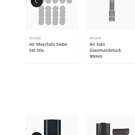
Arizer
Arizer
ät 5V
Air Max/Solo Siebe
Air Solo
Set 50x
Glasmundstück
90mm