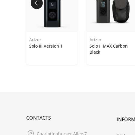
Arizer
Arizer
nge
Solo III Version 1
Solo II MAX Carbon
Black
CONTACTS
INFOR
Charlottenburger Allee 7