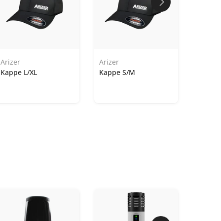
Arizer
Arizer
Kappe L/XL
Kappe S/M