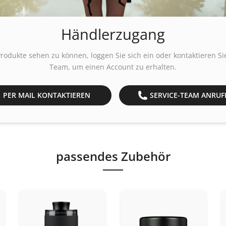
Händlerzugang
rodukte sehen zu können,
loggen Sie sich ein
oder kontaktieren Si
Team, um einen Account zu erhalten.
PER MAIL KONTAKTIEREN
SERVICE-TEAM ANRUF
passendes Zubehör