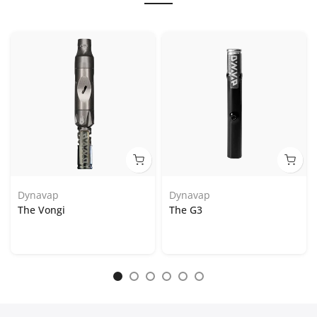
Dynavap
Dynavap
The Vongi
The G3