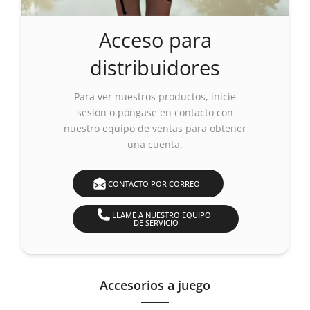
Acceso para
distribuidores
Para ver nuestros productos,
inicie
sesión o póngase en contacto con
nuestro equipo de ventas para obtener
una cuenta.
CONTACTO POR CORREO
LLAME A NUESTRO EQUIPO
DE SERVICIO
Accesorios a juego