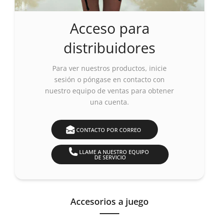
Acceso para
distribuidores
Para ver nuestros productos,
inicie
sesión o póngase en contacto con
nuestro equipo de ventas para obtener
una cuenta.
CONTACTO POR CORREO
LLAME A NUESTRO EQUIPO
DE SERVICIO
Accesorios a juego