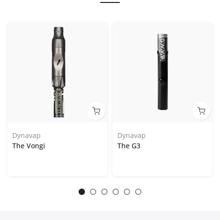
Dynavap
Dynavap
The Vongi
The G3