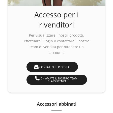
Accesso per i
rivenditori
Per visualizzare i nostri prodotti,
effettuare
il login
o contattare il nostro
team di vendita per ottenere un
account.
CONTATTO PER POSTA
CHIAMATE IL NOSTRO TEAM
DI ASSISTENZA
Accessori abbinati