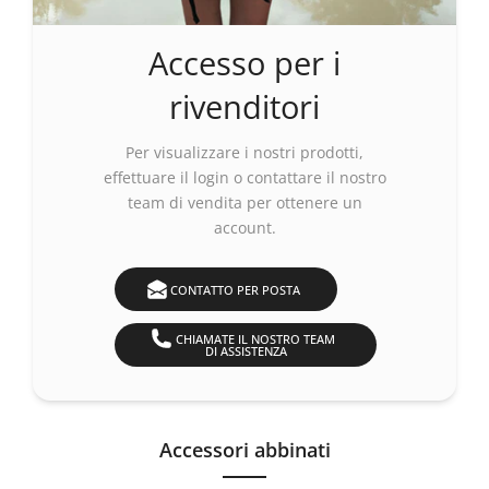
Accesso per i
rivenditori
Per visualizzare i nostri prodotti,
effettuare
il login
o contattare il nostro
team di vendita per ottenere un
account.
CONTATTO PER POSTA
CHIAMATE IL NOSTRO TEAM
DI ASSISTENZA
Accessori abbinati