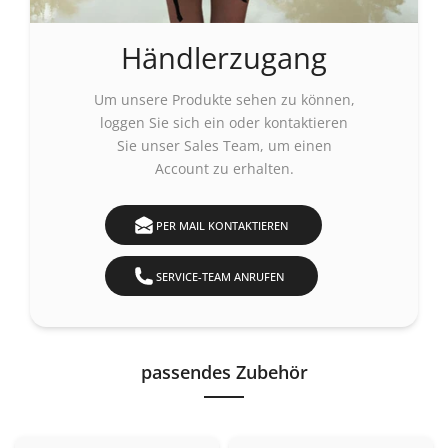
Händlerzugang
Um unsere Produkte sehen zu können,
loggen Sie sich ein
oder kontaktieren
Sie unser Sales Team, um einen
Account zu erhalten.
PER MAIL KONTAKTIEREN
SERVICE-TEAM ANRUFEN
passendes Zubehör