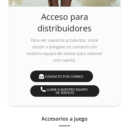
Acceso para
distribuidores
Para ver nuestros productos,
inicie
sesión o póngase en contacto con
nuestro equipo de ventas para obtener
una cuenta.
CONTACTO POR CORREO
LLAME A NUESTRO EQUIPO
DE SERVICIO
Accesorios a juego