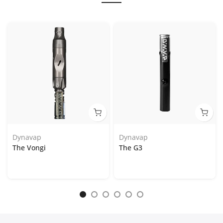
Dynavap
Dynavap
The Vongi
The G3